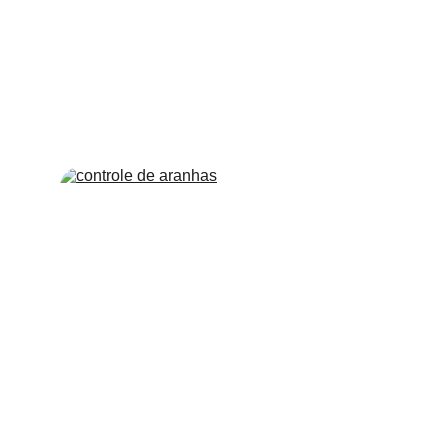
Controle de Pombos
Oferecemos serviços de dedetização para eliminar 
pragas como ratos, baratas, cupins e formigas.
Controle de Aranhas