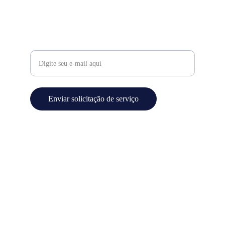
contato@supremasaopaulo.com
Confiança
Seu e-mail para contato
Enviar solicitação de serviço
© 2024. All rights reserved.