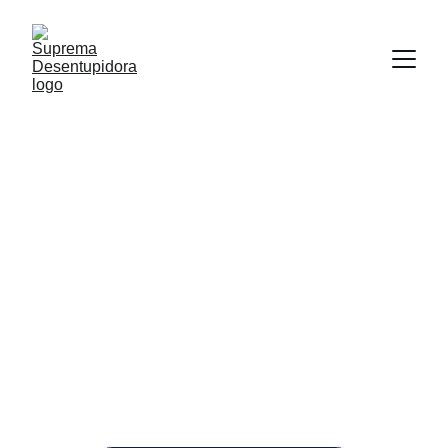
Controle de Pragas
Dedetizadora para atender seu chamado na região 
da Liberdade e bairros próximos, em toda grande 
São Paulo.