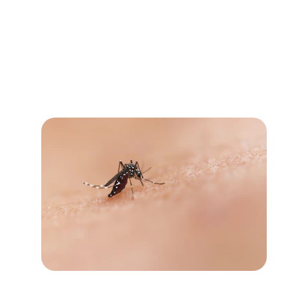
Controle de 
Percevejos
Oferecemos serviços de dedetização para eliminar 
pragas como ratos, baratas, cupins e formigas.
Controle de Dengue